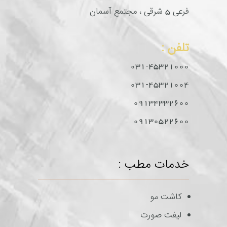
فرعی 5 شرقی ، مجتمع آسمان
تلفن :
031-45321000
031-45321004
09134332600
09130522600
خدمات مطب :
کاشت مو
لیفت صورت