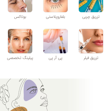
تزریق چربی
بلفاروپلاستی
بوتاکس
تزریق فیلر
پی آر پی
پیلینگ تخصصی