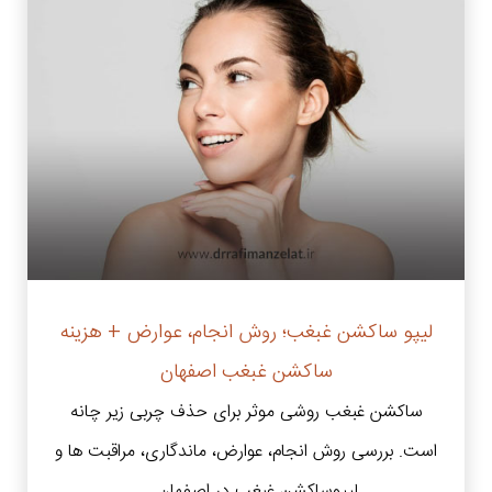
لیپو ساکشن غبغب؛ روش انجام، عوارض + هزینه
ساکشن غبغب اصفهان
ساکشن غبغب روشی موثر برای حذف چربی زیر چانه
است. بررسی روش انجام، عوارض، ماندگاری، مراقبت ها و
لیپوساکشن غبغب در اصفهان. ...