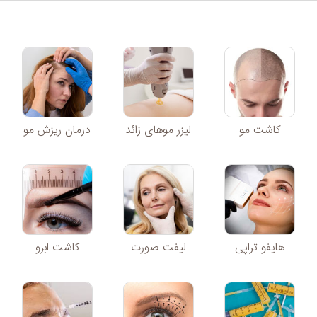
کاشت مو
لیزر موهای زائد
درمان ریزش مو
هایفو تراپی
لیفت صورت
کاشت ابرو