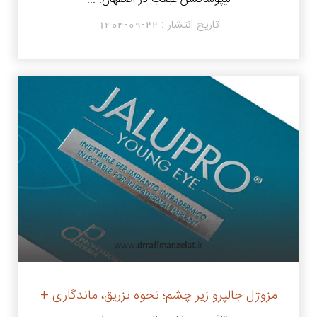
تاریخ انتشار :
1404-09-22
مزوژل جالپرو زیر چشم؛ نحوه تزریق، ماندگاری +