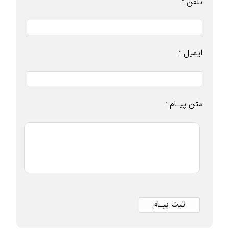
تلفن :
ایمیل :
متن پیـام :