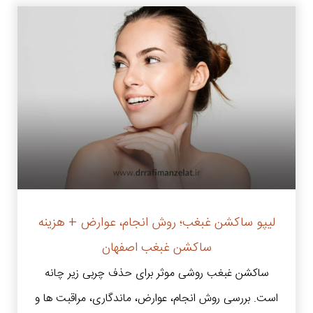
لیپو ساکشن غبغب؛ روش انجام، عوارض + هزینه
ساکشن غبغب اصفهان
ساکشن غبغب روشی موثر برای حذف چربی زیر چانه
است. بررسی روش انجام، عوارض، ماندگاری، مراقبت ها و