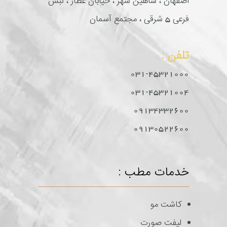
اصفهان ، شاهین شهر ، خیابان عطار ، نبش
فرعی 5 شرقی ، مجتمع آسمان
تلفن :
031-45321000
031-45321004
09134332600
09130522600
خدمات مطب :
کاشت مو
لیفت صورت