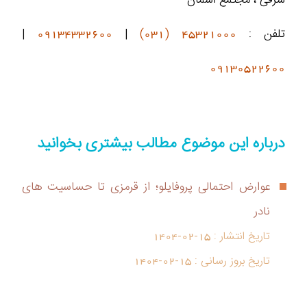
تلفن :
45321000 (031)
|
09134332600
|
09130522600
درباره این موضوع مطالب بیشتری بخوانید
عوارض احتمالی پروفایلو؛ از قرمزی تا حساسیت های
نادر
تاریخ انتشار :
1404-02-15
تاریخ بروز رسانی :
1404-02-15