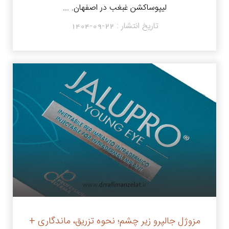
لیپوساکشن غبغب در اصفهان. ...
تاریخ انتشار :
1404-09-22
مزوژل جالپرو زیر چشم؛ نحوه تزریق، ماندگاری +