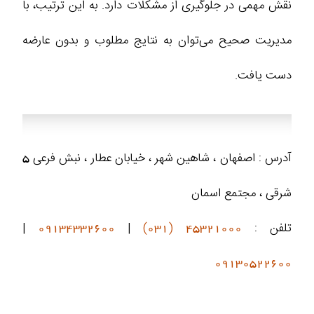
نقش مهمی در جلوگیری از مشکلات دارد. به این ترتیب، با
مدیریت صحیح می‌توان به نتایج مطلوب و بدون عارضه
دست یافت.
آدرس : اصفهان ، شاهین شهر ، خیابان عطار ، نبش فرعی 5
شرقی ، مجتمع اسمان
تلفن :
45321000 (031)
|
09134332600
|
09130522600