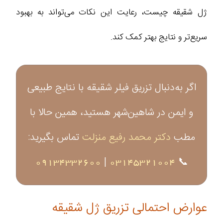
ژل شقیقه چیست، رعایت این نکات می‌تواند به بهبود
سریع‌تر و نتایج بهتر کمک کند.
اگر به‌دنبال تزریق فیلر شقیقه با نتایج طبیعی
و ایمن در شاهین‌شهر هستید، همین حالا با
مطب
دکتر محمد رفیع منزلت
تماس بگیرید:
09134332600
|
03145321004
📞
عوارض احتمالی تزریق ژل شقیقه