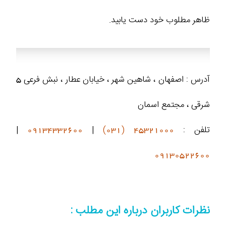
ظاهر مطلوب خود دست یابید.
آدرس : اصفهان ، شاهین شهر ، خیابان عطار ، نبش فرعی 5
شرقی ، مجتمع اسمان
تلفن :
45321000 (031)
|
09134332600
|
09130522600
نظرات کاربران درباره این مطلب :