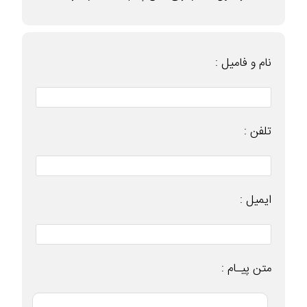
نام و فامیل :
تلفن :
ایمیل :
متن پیـام :