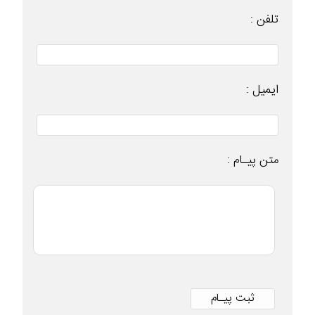
تلفن :
ایمیل :
متن پیـام :