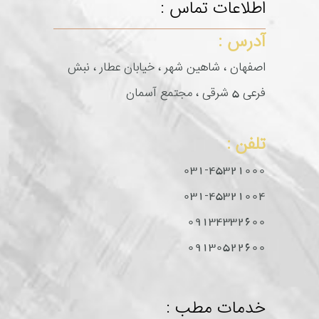
اطلاعات تماس :
آدرس :
اصفهان ، شاهین شهر ، خیابان عطار ، نبش
فرعی 5 شرقی ، مجتمع آسمان
تلفن :
031-45321000
031-45321004
09134332600
09130522600
خدمات مطب :