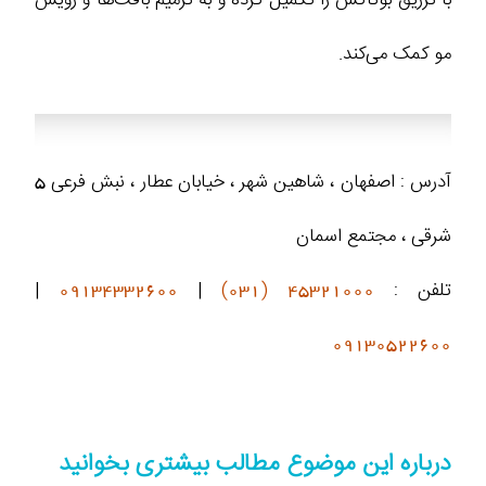
مو کمک می‌کند.
آدرس : اصفهان ، شاهین شهر ، خیابان عطار ، نبش فرعی 5
شرقی ، مجتمع اسمان
تلفن :
45321000 (031)
|
09134332600
|
09130522600
درباره این موضوع مطالب بیشتری بخوانید